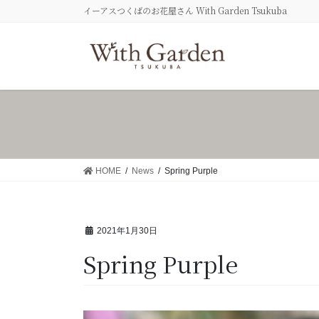
コ
ナ
イーアスつくばのお花屋さん With Garden Tsukuba
ン
ビ
テ
ゲ
ン
ー
ツ
シ
へ
ョ
ス
ン
キ
に
ッ
移
プ
動
HOME
News
Spring Purple
2021年1月30日
Spring Purple