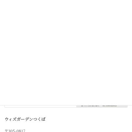
次の記事
9月〜12月 永瀬先生レッスン
2021年7月29日
ウィズガーデンつくば
〒305-0817